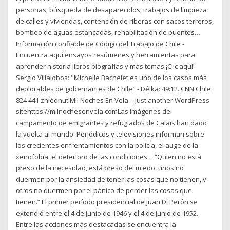
personas, búsqueda de desaparecidos, trabajos de limpieza
de calles y viviendas, contención de riberas con sacos terreros,
bombeo de aguas estancadas, rehabilitación de puentes…
Información confiable de Código del Trabajo de Chile -
Encuentra aquí ensayos resúmenes y herramientas para
aprender historia libros biografías y más temas ¡Clic aquí!
Sergio Villalobos: "Michelle Bachelet es uno de los casos más
deplorables de gobernantes de Chile" - Délka: 49:12. CNN Chile
824 441 zhlédnutíMil Noches En Vela – Just another WordPress
sitehttps://milnochesenvela.comLas imágenes del
campamento de emigrantes y refugiados de Calais han dado
la vuelta al mundo. Periódicos y televisiones informan sobre
los crecientes enfrentamientos con la policía, el auge de la
xenofobia, el deterioro de las condiciones… “Quien no está
preso de la necesidad, está preso del miedo: unos no
duermen por la ansiedad de tener las cosas que no tienen, y
otros no duermen por el pánico de perder las cosas que
tienen.” El primer período presidencial de Juan D. Perón se
extendió entre el 4 de junio de 1946 y el 4 de junio de 1952.
Entre las acciones más destacadas se encuentra la