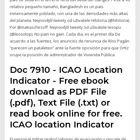
relativo pequeño tamaño, Bangladesh es un país
inmensamente poblado, con una de las densidades más altas
del planeta. Nejnovější tweety od uživatele Hilstoria (@hilstoria).
Por @matiaschircoff ️ Nejnovější tweety od uživatele lesopu
(@leosotop). No pain no gain. Cada dia, es el primer día De
acuerdo a las fuentes, los anuncios de renuncia de Ríos Pagán
“parecen un pataleteo” ante la fuerte oposición para que Ortiz
ocupe la posición de administrador de Vivienda Pública.
Doc 7910 - ICAO Location
Indicator - Free ebook
download as PDF File
(.pdf), Text File (.txt) or
read book online for free.
ICAO location Indicator
El personal militar realizó labores de evacuación y rescate de